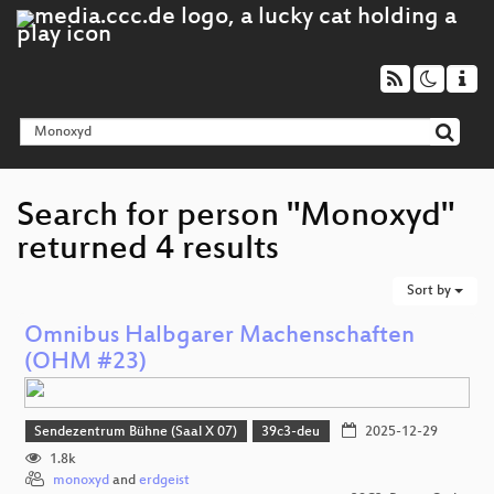
Search for person "Monoxyd"
returned 4 results
Sort by
Omnibus Halbgarer Machenschaften
(OHM #23)
Sendezentrum Bühne (Saal X 07)
39c3-deu
2025-12-29
1.8k
monoxyd
and
erdgeist