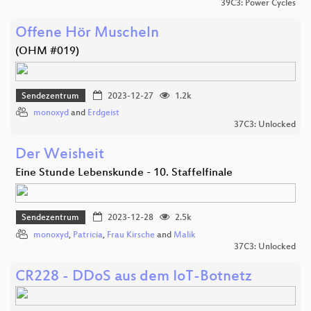
39C3: Power Cycles
Offene Hör Muscheln
(OHM #019)
Sendezentrum
2023-12-27
1.2k
monoxyd
and
Erdgeist
37C3: Unlocked
Der Weisheit
Eine Stunde Lebenskunde - 10. Staffelfinale
Sendezentrum
2023-12-28
2.5k
monoxyd
,
Patricia
,
Frau Kirsche
and
Malik
37C3: Unlocked
CR228 - DDoS aus dem IoT-Botnetz