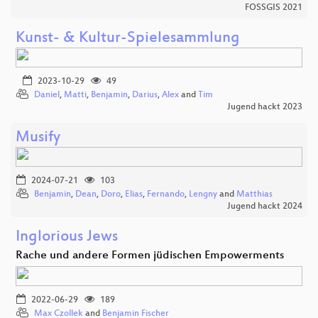
FOSSGIS 2021
Kunst- & Kultur-Spielesammlung
2023-10-29
49
Daniel
,
Matti
,
Benjamin
,
Darius
,
Alex
and
Tim
Jugend hackt 2023
Musify
2024-07-21
103
Benjamin
,
Dean
,
Doro
,
Elias
,
Fernando
,
Lengny
and
Matthias
Jugend hackt 2024
Inglorious Jews
Rache und andere Formen jüdischen Empowerments
2022-06-29
189
Max Czollek
and
Benjamin Fischer