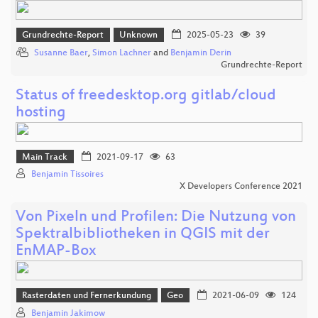
Grundrechte-Report
Unknown
2025-05-23
39
Susanne Baer
,
Simon Lachner
and
Benjamin Derin
Grundrechte-Report
Status of freedesktop.org gitlab/cloud
hosting
Main Track
2021-09-17
63
Benjamin Tissoires
X Developers Conference 2021
Von Pixeln und Profilen: Die Nutzung von
Spektralbibliotheken in QGIS mit der
EnMAP-Box
Rasterdaten und Fernerkundung
Geo
2021-06-09
124
Benjamin Jakimow