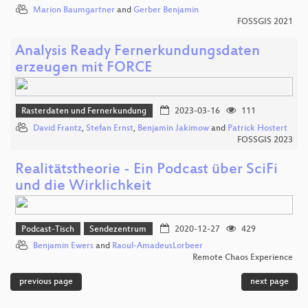
Marion Baumgartner
and
Gerber Benjamin
FOSSGIS 2021
Analysis Ready Fernerkundungsdaten
erzeugen mit FORCE
Rasterdaten und Fernerkundung
2023-03-16
111
David Frantz
,
Stefan Ernst
,
Benjamin Jakimow
and
Patrick Hostert
FOSSGIS 2023
Realitätstheorie - Ein Podcast über SciFi
und die Wirklichkeit
Podcast-Tisch
Sendezentrum
2020-12-27
429
Benjamin Ewers
and
Raoul-AmadeusLorbeer
Remote Chaos Experience
previous page
next page