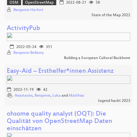
OSM
OpenStreetMap
2022-08-21
58
Benjamin Herfort
State of the Map 2022
ActivityPub
2022-05-24
351
Benjamin Bellamy
Building a European Cultural Backbone
Easy-Aid – Ersthelfer*innen Assistenz
2023-11-19
42
Anastasios
,
Benjamin
,
Luka
and
Matthias
Jugend hackt 2023
ohsome quality analyst (OQT): Die
Qualität von OpenStreetMap Daten
einschätzen