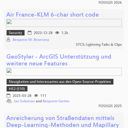
FOSSGIS 2026
Air France-KLM 6-char short code
Security
2023-12-28
1.2k
Benjamin W. Broersma
37C3: Lightning Talks & Clips
GeoStyler - ArcGIS Unterstützung und
weitere neue Features
Neuigkeiten und Interessantes aus den Open-Source-Projekten
HS2 (S10)
2025-03-28
111
Jan Suleiman
and
Benjamin Gerber
FOSSGIS 2025
Anreicherung von Straßendaten mittels
Deep-Learning-Methoden und Mapillary