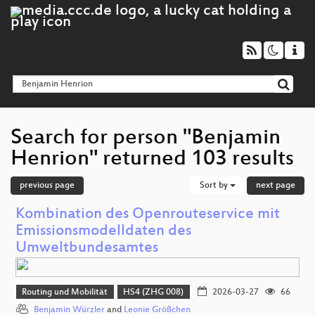
Search for person "Benjamin
Henrion" returned 103 results
previous page
Sort by
next page
Kombination des Openrouteservice mit
Emissionsmodelldaten des
Umweltbundesamtes
Routing und Mobilität
HS4 (ZHG 008)
2026-03-27
66
Benjamin Würzler
and
Leonie Größchen