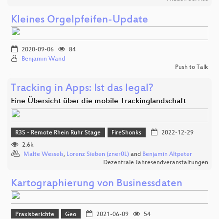
Kleines Orgelpfeifen-Update
2020-09-06
84
Benjamin Wand
Push to Talk
Tracking in Apps: Ist das legal?
Eine Übersicht über die mobile Trackinglandschaft
R3S - Remote Rhein Ruhr Stage
FireShonks
2022-12-29
2.6k
Malte Wessels
,
Lorenz Sieben (zner0L)
and
Benjamin Altpeter
Dezentrale Jahresendveranstaltungen
Kartographierung von Businessdaten
Praxisberichte
Geo
2021-06-09
54