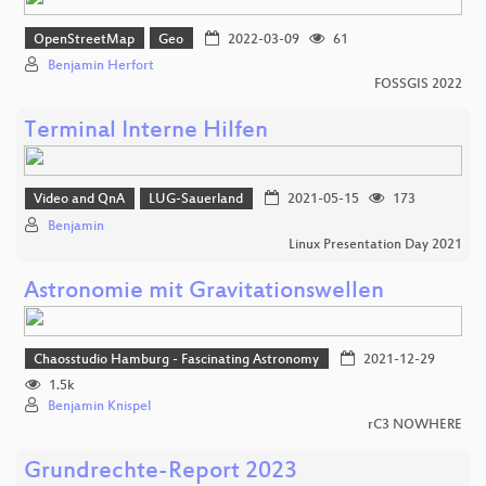
OpenStreetMap
Geo
2022-03-09
61
Benjamin Herfort
FOSSGIS 2022
Terminal Interne Hilfen
Video and QnA
LUG-Sauerland
2021-05-15
173
Benjamin
Linux Presentation Day 2021
Astronomie mit Gravitationswellen
Chaosstudio Hamburg - Fascinating Astronomy
2021-12-29
1.5k
Benjamin Knispel
rC3 NOWHERE
Grundrechte-Report 2023