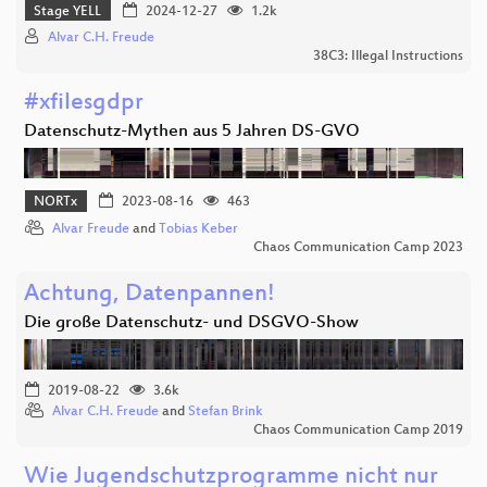
Stage YELL
2024-12-27
1.2k
Alvar C.H. Freude
38C3: Illegal Instructions
#xfilesgdpr
Datenschutz-Mythen aus 5 Jahren DS-GVO
NORTx
2023-08-16
463
Alvar Freude
and
Tobias Keber
Chaos Communication Camp 2023
Achtung, Datenpannen!
Die große Datenschutz- und DSGVO-Show
2019-08-22
3.6k
Alvar C.H. Freude
and
Stefan Brink
Chaos Communication Camp 2019
Wie Jugendschutzprogramme nicht nur