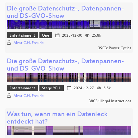
Die große Datenschutz-, Datenpannen-
und DS-GVO-Show
Entertainment
One
2025-12-30
25.8k
Alvar C.H. Freude
39C3: Power Cycles
Die große Datenschutz-, Datenpannen-
und DS-GVO-Show
Entertainment
Stage YELL
2024-12-27
5.5k
Alvar C.H. Freude
38C3: Illegal Instructions
Was tun, wenn man ein Datenleck
entdeckt hat?