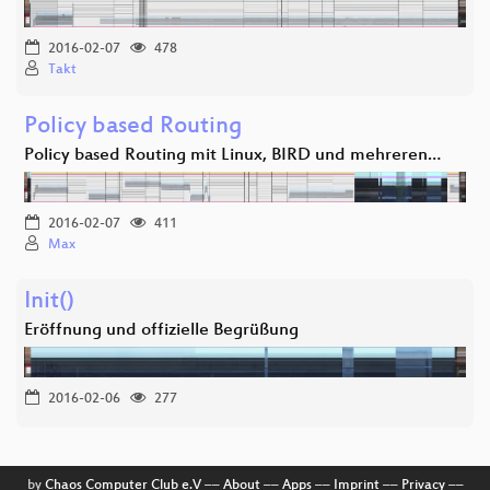
2016-02-07
478
Takt
Policy based Routing
Policy based Routing mit Linux, BIRD und mehreren…
2016-02-07
411
Max
Init()
Eröffnung und offizielle Begrüßung
2016-02-06
277
by
Chaos Computer Club e.V
––
About
––
Apps
––
Imprint
––
Privacy
––