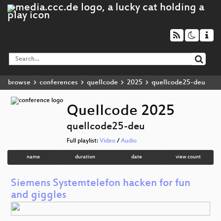
browse
conferences
quellcode
2025
quellcode25-deu
QueIIcode 2025
quellcode25-deu
Full playlist:
Video
/
Audio
name
duration
date
view count
Siemens Systemtelefon hacken for fun
and giggles