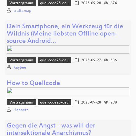
Vortragsraum
quellcode25-deu
2025-09-28
674
craftamap
Dein Smartphone, ein Werkzeug für die
Wildnis (Meine liebsten Offline open-
source Android…
Vortragsraum
quellcode25-deu
2025-09-27
536
Kaybee
How to Quellcode
Vortragsraum
quellcode25-deu
2025-09-28
298
Hännetz
Gegen die Angst - was will der
intersektionale Anarchismus?