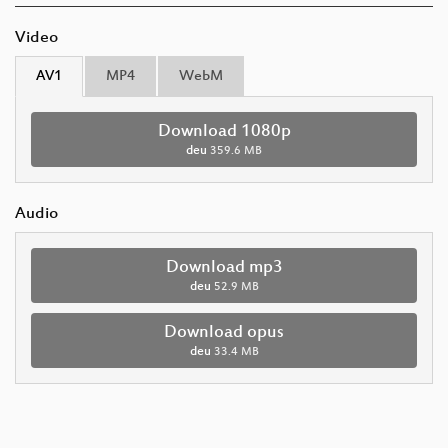
Video
AV1
MP4
WebM
Download 1080p
deu
359.6 MB
Audio
Download mp3
deu
52.9 MB
Download opus
deu
33.4 MB