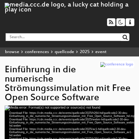
browse
conferences
quellcode
2025
event
Einführung in die
numerische
Strömungssimulation mit Free
Open Source Software
Media error: Format(s) not supported or source(s) not found
Video
Download File: https://cdn.media.ccc.de/events/quellcode/2025/h264-hd/quellcode2-30-deu-
Player
Einfuehrung_in_die_numerische_Stroemungssimulation_mit_Free_Open_Source_Software_hd.mp4
Download File: https://cdn.media.ccc.de/events/quellcode/2025/webm-hd/quellcode2-30-deu-
Einfuehrung_in_die_numerische_Stroemungssimulation_mit_Free_Open_Source_Software_webm-
hd.webm
deu 1080p (mp4)
Download File: https://cdn.media.ccc.de/events/quellcode/2025/av1-hd/quellcode2-30-deu-
Einfuehrung_in_die_numerische_Stroemungssimulation_mit_Free_Open_Source_Software_av1-
hd.webm
deu 1080p (webm)
Download File: https://cdn.media.ccc.de/events/quellcode/2025/h264-sd/quellcode2-30-deu-