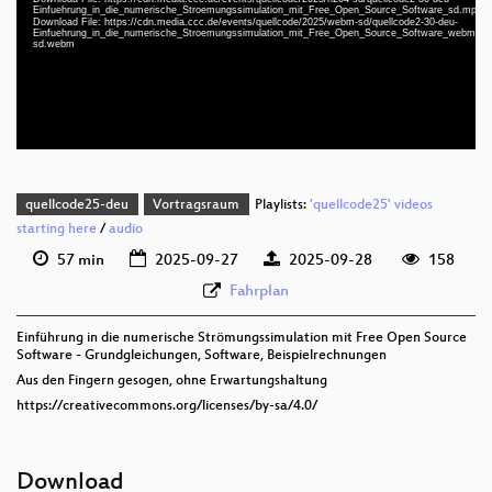
Einfuehrung_in_die_numerische_Stroemungssimulation_mit_Free_Open_Source_Software_sd.mp4
deu 1080p (webm;codecs=av01)
Download File: https://cdn.media.ccc.de/events/quellcode/2025/webm-sd/quellcode2-30-deu-
Einfuehrung_in_die_numerische_Stroemungssimulation_mit_Free_Open_Source_Software_webm-
sd.webm
deu 576p (mp4)
deu 576p (webm)
quellcode25-deu
Vortragsraum
Playlists:
'quellcode25' videos
starting here
/
audio
57 min
2025-09-27
2025-09-28
158
Fahrplan
Einführung in die numerische Strömungssimulation mit Free Open Source
Software - Grundgleichungen, Software, Beispielrechnungen
Aus den Fingern gesogen, ohne Erwartungshaltung
https://creativecommons.org/licenses/by-sa/4.0/
Download