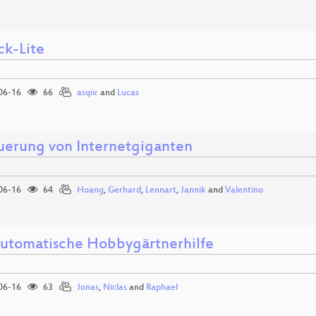
ck-Lite
06-16
66
asqiir
and
Lucas
uerung von Internetgiganten
06-16
64
Hoang
,
Gerhard
,
Lennart
,
Jannik
and
Valentino
utomatische Hobbygärtnerhilfe
06-16
63
Jonas
,
Niclas
and
Raphael