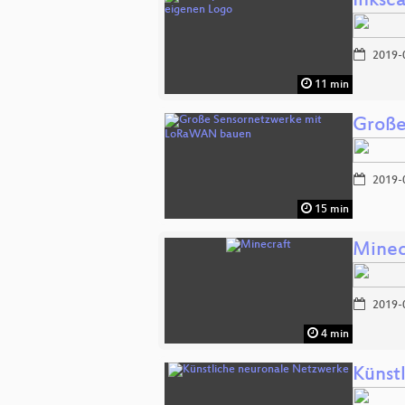
Inksc
2019-
11 min
Große
2019-
15 min
Minec
2019-
4 min
Künst