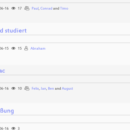
06-16
17
Paul
,
Conrad
and
Timo
d studiert
06-15
15
Abraham
ac
06-16
10
Felix
,
Jan
,
Ben
and
August
üßung
06-16
3