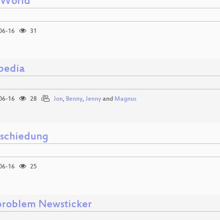
 World
06-16
31
pedia
06-16
28
Jon
,
Benny
,
Jenny
and
Magnus
schiedung
06-16
25
roblem Newsticker