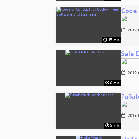
Code 
2019-
15 min
Safe 
2019-
6 min
Fußab
2019-
5 min