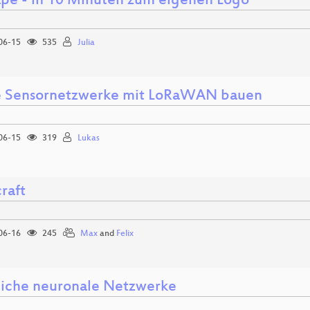
ape - in 10 Minuten zum eigenen Logo
06-15
535
Julia
 Sensornetzwerke mit LoRaWAN bauen
06-15
319
Lukas
raft
06-16
245
Max
and
Felix
liche neuronale Netzwerke