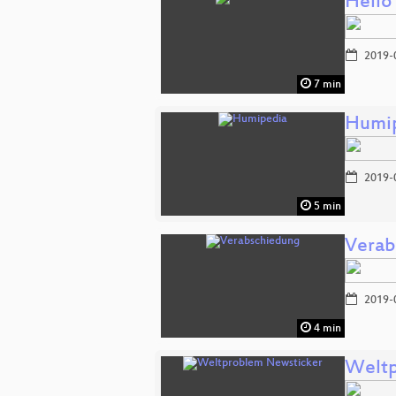
Hello
2019-
7 min
Humi
2019-
5 min
Verab
2019-
4 min
Weltp