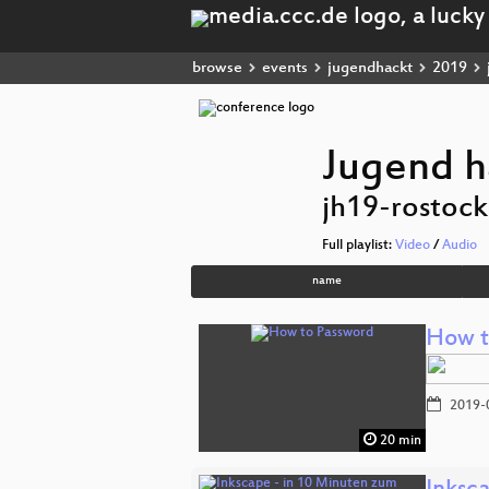
browse
events
jugendhackt
2019
Jugend h
jh19-rostock
Full playlist:
Video
/
Audio
name
How t
2019-
20 min