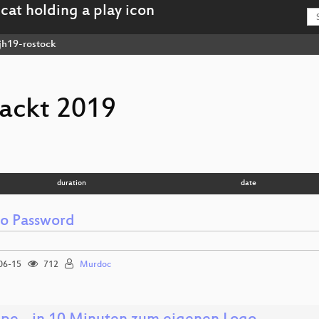
jh19-rostock
ackt 2019
duration
date
o Password
06-15
712
Murdoc