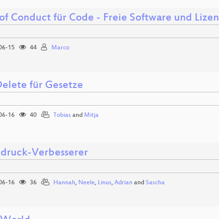
of Conduct für Code - Freie Software und Lize
06-15
44
Marco
Delete für Gesetze
06-16
40
Tobias
and
Mitja
druck-Verbesserer
06-16
36
Hannah
,
Neele
,
Linus
,
Adrian
and
Sascha