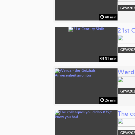
GPW20
40 min
21st C
GPW20
51 min
Werda
GPW20
26 min
The c
GPW20