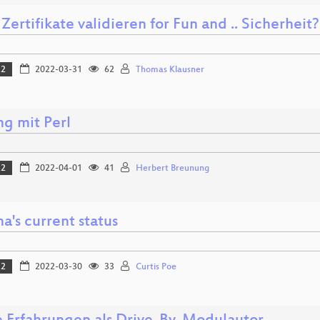
Zertifikate validieren for Fun and .. Sicherheit?
22
2022-03-31
62
Thomas Klausner
ng mit Perl
22
2022-04-01
41
Herbert Breunung
a's current status
22
2022-03-30
33
Curtis Poe