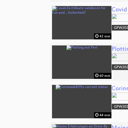
Covid 
GPW20
42 min
Plotti
GPW20
60 min
Corinn
GPW20
44 min