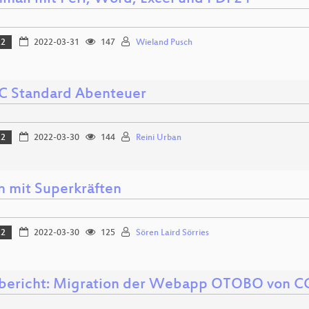
22
2022-03-31
147
Wieland Pusch
C Standard Abenteuer
22
2022-03-30
144
Reini Urban
n mit Superkräften
22
2022-03-30
125
Sören Laird Sörries
sbericht: Migration der Webapp OTOBO von C