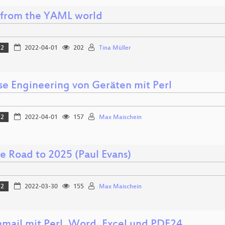
from the YAML world
22
2022-04-01
202
Tina Müller
se Engineering von Geräten mit Perl
22
2022-04-01
157
Max Maischein
e Road to 2025 (Paul Evans)
22
2022-03-30
155
Max Maischein
nmail mit Perl, Word, Excel und PDF24