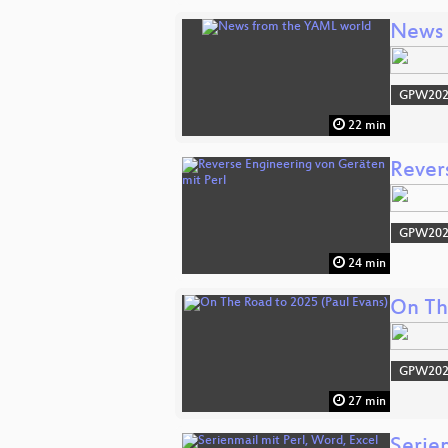
News 
GPW20
22 min
Rever
GPW20
24 min
On Th
GPW20
27 min
Serie