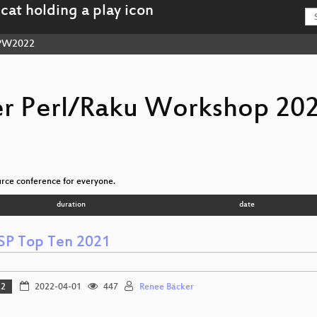
W2022
r Perl/Raku Workshop 20
ce conference for everyone.
duration
date
P Top Ten 2021
22
2022-04-01
447
Renee Bäcker