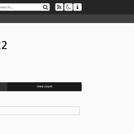
22
view count