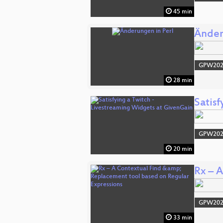
45 min
Änder
GPW20
28 min
Satis
GPW20
20 min
Rx – 
GPW20
33 min