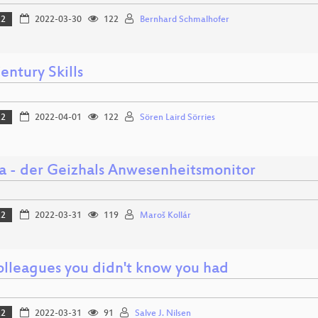
22
2022-03-30
122
Bernhard Schmalhofer
entury Skills
22
2022-04-01
122
Sören Laird Sörries
 - der Geizhals Anwesenheitsmonitor
22
2022-03-31
119
Maroš Kollár
olleagues you didn't know you had
22
2022-03-31
91
Salve J. Nilsen