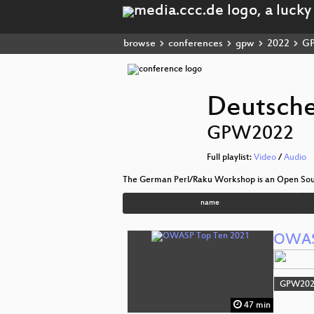
browse
conferences
gpw
2022
GP
Deutsche
GPW2022
Full playlist:
Video
/
Audio
The German Perl/Raku Workshop is an Open Sour
name
OWAS
GPW20
47 min