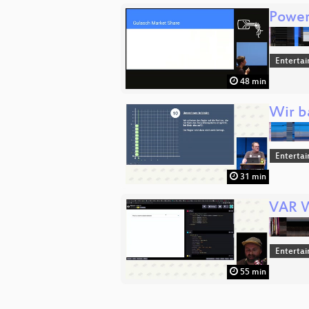
Power
Enterta
48 min
Wir b
Enterta
31 min
VAR W
Enterta
55 min