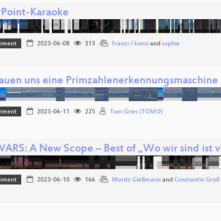
Point-Karaoke
inment
2023-06-08
313
Franzi / kunsi
and
sophie
auen uns eine Primzahlenerkennungsmaschine
inment
2023-06-11
225
Tom Gries (TOMO)
ARS: A New Scope – Best of „Wo wir sind ist v
inment
2023-06-10
166
Moritz Gießmann
and
Constantin Groß