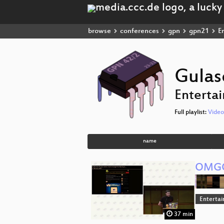
browse
conferences
gpn
gpn21
En
Gulas
Enterta
Full playlist:
Video
name
OMG
Enterta
37 min