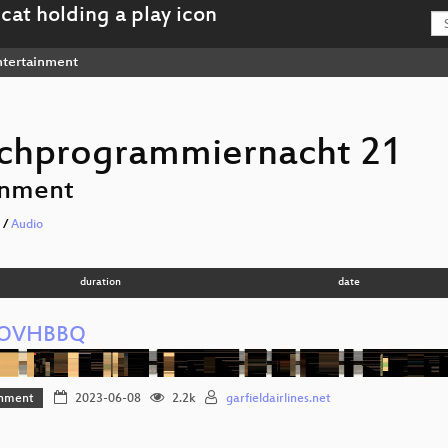
tertainment
chprogrammiernacht 21
inment
/
Audio
duration
date
OVHBBQ
inment
2023-06-08
2.2k
garfieldairlines.net