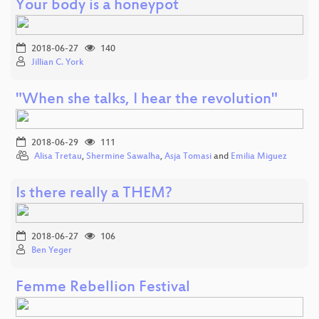
Your body is a honeypot
2018-06-27
140
Jillian C. York
"When she talks, I hear the revolution"
2018-06-29
111
Alisa Tretau
,
Shermine Sawalha
,
Asja Tomasi
and
Emilia Miguez
Is there really a THEM?
2018-06-27
106
Ben Yeger
Femme Rebellion Festival