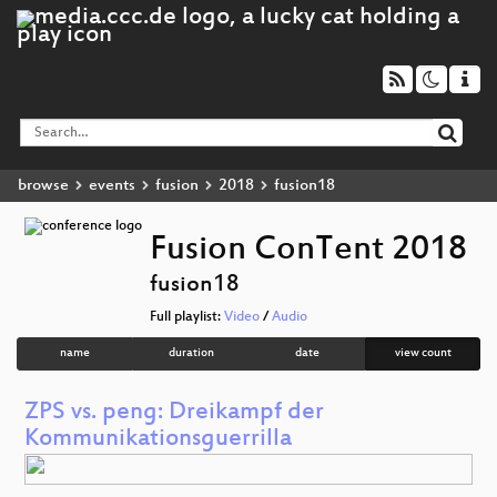
browse
events
fusion
2018
fusion18
Fusion ConTent 2018
fusion18
Full playlist:
Video
/
Audio
name
duration
date
view count
ZPS vs. peng: Dreikampf der
Kommunikationsguerrilla