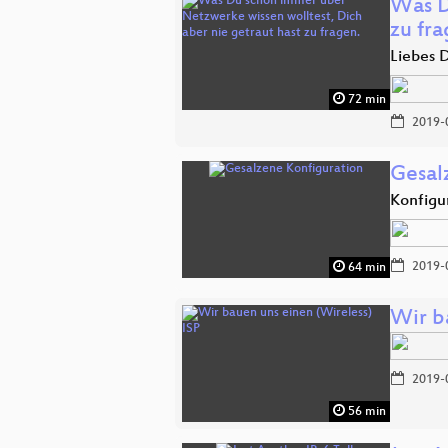
Was D
zu fra
Liebes
72 min
2019-
Gesal
Konfigu
2019-
64 min
Wir b
2019-
56 min