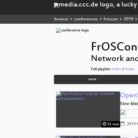
browse
conferences
froscon
2019
FrOSCon
Network and
Full playlist:
Video
/
Audio
name
OpenS
Eine kl
2019-
32 min