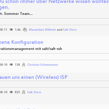
u schon immer über Netzwerke wissen wolltest,
gen.
 Dr. Sommer Team…
08-11
1.4k
Maximilian Wilhelm
and
Falk Stern
zene Konfiguration
rationsmanagement mit salt/salt-ssh
08-10
138
Christian Schneemann
auen uns einen (Wireless) ISP
08-10
835
Falk Stern