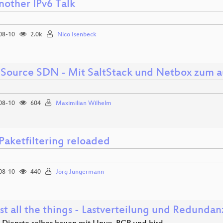
nother IPv6 Talk
08-10
2.0k
Nico Isenbeck
Source SDN - Mit SaltStack und Netbox zum a
08-10
604
Maximilian Wilhelm
Paketfiltering reloaded
08-10
440
Jörg Jungermann
st all the things - Lastverteilung und Redunda