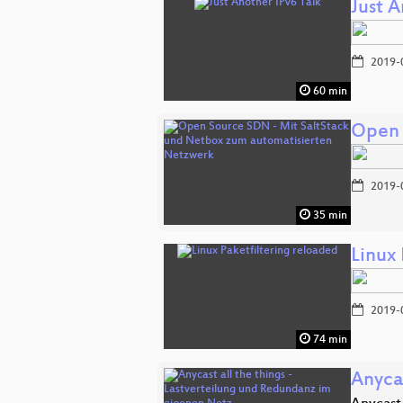
Just A
2019-
60 min
Open 
2019-
35 min
Linux 
2019-
74 min
Anyca