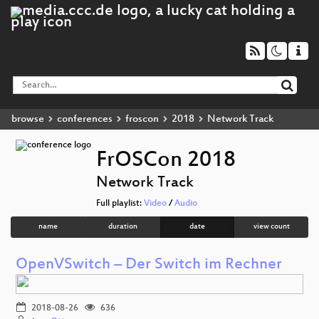
browse
conferences
froscon
2018
Network Track
FrOSCon 2018
Network Track
Full playlist:
Video
/
Audio
name
duration
date
view count
OpenVSwitch – Der Switch im Rechner
2018-08-26
636