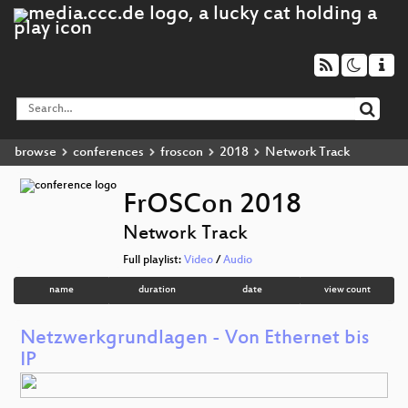
browse
conferences
froscon
2018
Network Track
FrOSCon 2018
Network Track
Full playlist:
Video
/
Audio
name
duration
date
view count
Netzwerkgrundlagen - Von Ethernet bis
IP