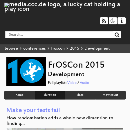
browse
conferences
froscon
2015
Development
FrOSCon 2015
Development
Full playlist:
Video
/
Audio
name
duration
date
view count
Make your tests fail
How randomisation adds a whole new dimension to
finding…