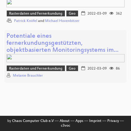
Rasterdaten und Fernerkundung
Geo
2022-03-09
362
Patrick Knöfel
and
Michael Hovenbitzer
Potentiale eines
fernerkundungsgestützten,
objektbasierten Monitoringsystems im…
Rasterdaten und Fernerkundung
Geo
2022-03-09
86
Melanie Brauchler
by
Chaos Computer Club e.V
––
About
––
Apps
––
Imprint
––
Privacy
––
c3voc