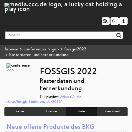
browse
conferences
geo
fossgis2022
Rasterdaten und Fernerkundung
FOSSGIS 2022
Rasterdaten und
Fernerkundung
Full playlist:
Video
/
Audio
https://fossgis-konferenz.de/2022/
name
duration
date
view count
Neue offene Produkte des BKG