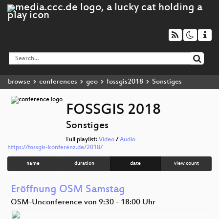
browse
conferences
geo
fossgis2018
Sonstiges
FOSSGIS 2018
Sonstiges
Full playlist:
Video
/
Audio
https://fossgis-konferenz.de/2018/
name
duration
date
view count
Eröffnung OSM Samstag
OSM-Unconference von 9:30 - 18:00 Uhr