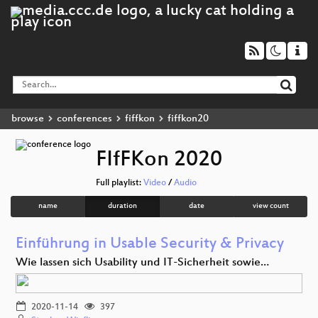
browse
conferences
fiffkon
fiffkon20
FIfFKon 2020
Full playlist:
Video
/
Audio
name
duration
date
view count
Einführung in Usable Security & Privacy
Wie lassen sich Usability und IT-Sicherheit sowie…
2020-11-14
397