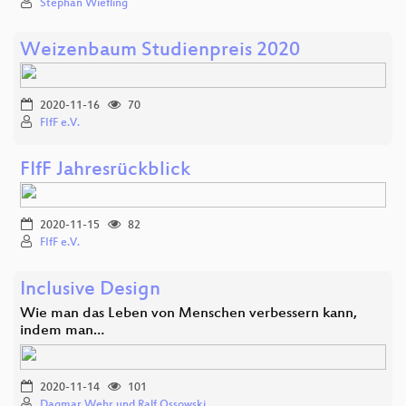
Stephan Wiefling
Weizenbaum Studienpreis 2020
2020-11-16
70
FIfF e.V.
FIfF Jahresrückblick
2020-11-15
82
FIfF e.V.
Inclusive Design
Wie man das Leben von Menschen verbessern kann,
indem man…
2020-11-14
101
Dagmar Wehr und Ralf Ossowski