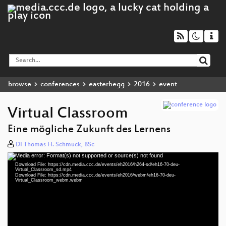
browse
conferences
easterhegg
2016
event
Virtual Classroom
Eine mögliche Zukunft des Lernens
DI Thomas H. Schmuck, BSc
Media error: Format(s) not supported or source(s) not found
Video
Download File: https://cdn.media.ccc.de/events/eh2016/h264-sd/eh16-70-deu-
Player
Virtual_Classroom_sd.mp4
Download File: https://cdn.media.ccc.de/events/eh2016/webm/eh16-70-deu-
Virtual_Classroom_webm.webm