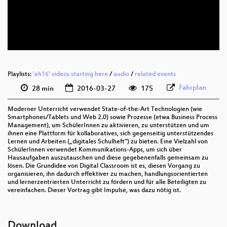
deu 576p (mp4)
deu 576p (webm)
Playlists:
'eh16' videos starting here
/
audio
/
related events
Fahrplan
28 min
2016-03-27
175
Moderner Unterricht verwendet State-of-the-Art Technologien (wie
Smartphones/Tablets und Web 2.0) sowie Prozesse (etwa Business Process
Management), um SchülerInnen zu aktivieren, zu unterstützen und um
ihnen eine Plattform für kollaboratives, sich gegenseitig unterstützendes
Lernen und Arbeiten („digitales Schulheft“) zu bieten. Eine Vielzahl von
SchülerInnen verwendet Kommunikations-Apps, um sich über
Hausaufgaben auszutauschen und diese gegebenenfalls gemeinsam zu
lösen. Die Grundidee von Digital Classroom ist es, diesen Vorgang zu
organisieren, ihn dadurch effektiver zu machen, handlungsorientierten
und lernerzentrierten Unterricht zu fördern und für alle Beteiligten zu
vereinfachen. Dieser Vortrag gibt Impulse, was dazu nötig ist.
Download