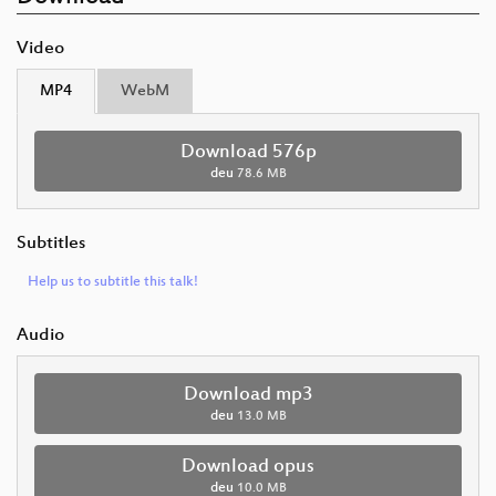
Video
MP4
WebM
Download 576p
deu
78.6 MB
Subtitles
Help us to subtitle this talk!
Audio
Download mp3
deu
13.0 MB
Download opus
deu
10.0 MB