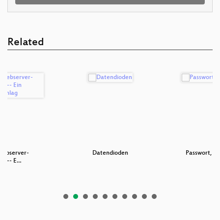
Related
ebserver-
Datendioden
Passwort, Ka
on -- E…