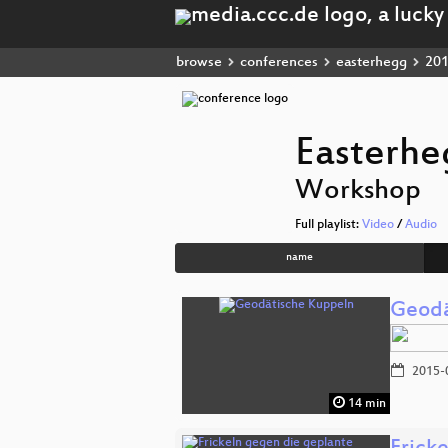
browse
conferences
easterhegg
20
Easterhe
Workshop
Full playlist:
Video
/
Audio
name
Geodä
2015-
14 min