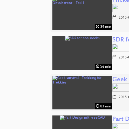
Frick
2015-
39 min
SDR f
2015-
56 min
Geek s
2015-
83 min
Part 