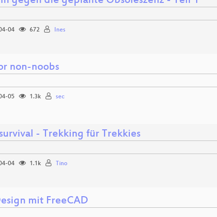
eln gegen die geplante Obsoleszenz - Teil 1
04-04
672
Ines
or non-noobs
04-05
1.3k
sec
urvival - Trekking für Trekkies
04-04
1.1k
Tino
Design mit FreeCAD