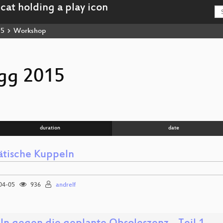
15
Workshop
gg 2015
duration
date
tische Kuppeln
04-05
936
andrelf