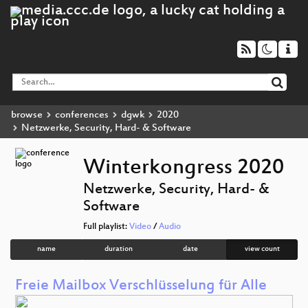
browse
conferences
dgwk
2020
Netzwerke, Security, Hard- & Software
Winterkongress 2020
Netzwerke, Security, Hard- &
Software
Full playlist:
Video
/
Audio
name
duration
date
view count
Freie Mailbox Verschlüsselung für Alle