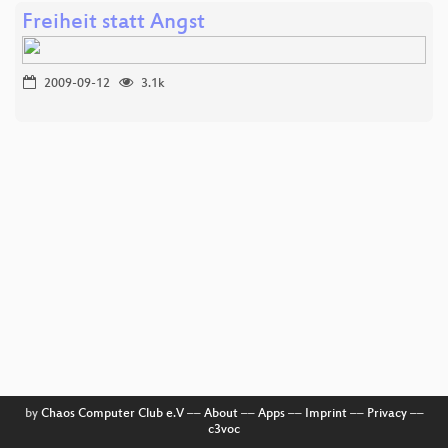
Freiheit statt Angst
2009-09-12
3.1k
by
Chaos Computer Club e.V
––
About
––
Apps
––
Imprint
––
Privacy
––
c3voc