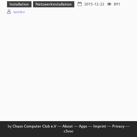
Installation
Netzwerkinstallation
2015-12-22
891
wonko
by
Chaos Computer Club e.V
––
About
––
Apps
––
Imprint
––
Privacy
––
c3voc