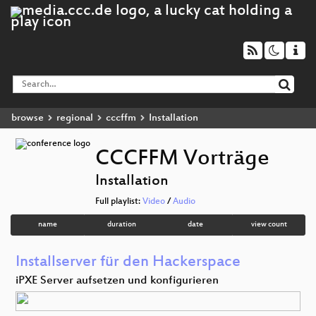
browse
regional
cccffm
Installation
CCCFFM Vorträge
Installation
Full playlist:
Video
/
Audio
name
duration
date
view count
Installserver für den Hackerspace
iPXE Server aufsetzen und konfigurieren