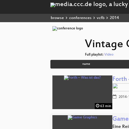
browse
conferences
vcfb
2014
Vintage 
Full playlist:
Video
name
Forth 
2014-
63 min
Game 
Eine Re