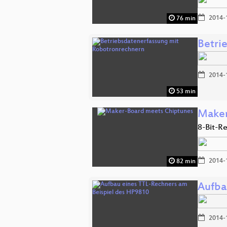
2014-
76 min
Betri
2014-
53 min
Maker
8-Bit-R
2014-
82 min
Aufba
2014-