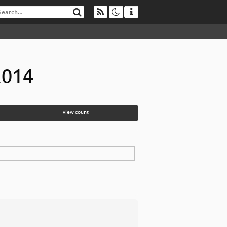
2014
view count