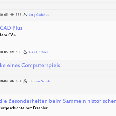
10-05
582
Jörg Gudehus
CAD Plus
 dem C64
10-05
580
Dirk Höpfner
e eines Computerspiels
10-04
432
Thomas Schulz
die Besonderheiten beim Sammeln historische
dergeschichte mit Erzähler