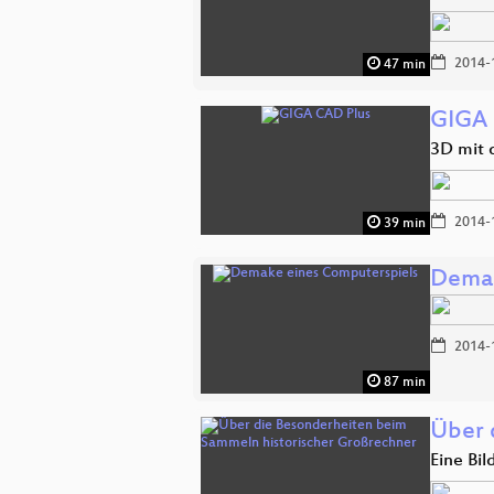
2014-
47 min
GIGA 
3D mit
2014-
39 min
Demak
2014-
87 min
Über 
Eine Bil