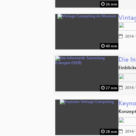
26 min
Vinta
2014-
40 min
Die I
Einblic
2014-
27 min
Keyno
Konzept
2014-
28 min