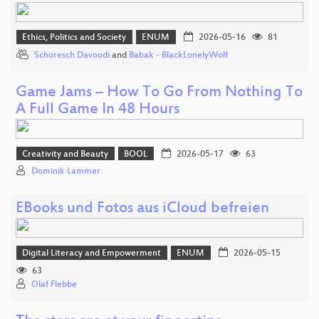
Ethics, Politics and Society
ENUM
2026-05-16
81
Schoresch Davoodi
and
Babak - BlackLonelyWolf
Game Jams – How To Go From Nothing To
A Full Game In 48 Hours
Creativity and Beauty
BOOL
2026-05-17
63
Dominik Lammer
EBooks und Fotos aus iCloud befreien
Digital Literacy and Empowerment
ENUM
2026-05-15
63
Olaf Flebbe