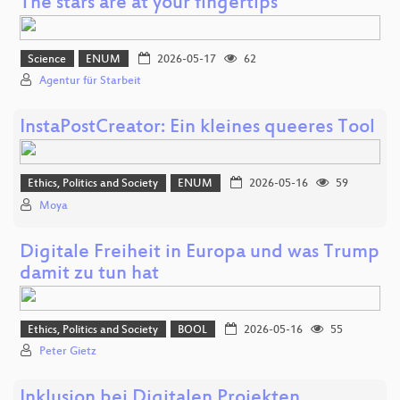
The stars are at your fingertips
Science
ENUM
2026-05-17
62
Agentur für Starbeit
InstaPostCreator: Ein kleines queeres Tool
Ethics, Politics and Society
ENUM
2026-05-16
59
Moya
Digitale Freiheit in Europa und was Trump
damit zu tun hat
Ethics, Politics and Society
BOOL
2026-05-16
55
Peter Gietz
Inklusion bei Digitalen Projekten