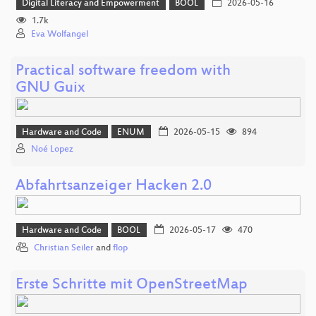
Digital Literacy and Empowerment
BOOL
2026-05-16
1.7k
Eva Wolfangel
Practical software freedom with
GNU Guix
Hardware and Code
ENUM
2026-05-15
894
Noé Lopez
Abfahrtsanzeiger Hacken 2.0
Hardware and Code
BOOL
2026-05-17
470
Christian Seiler
and
flop
Erste Schritte mit OpenStreetMap