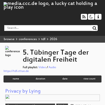
browse
conferences
tdf
2026
5. Tübinger Tage der
digitalen Freiheit
Full playlist:
Video
/
Audio
https://tdf.cttue.de
name
duration
date
view count
Privacy by Lying