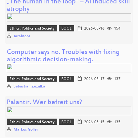
„The human in the loop“ – AI induced skill
atrophy
Ethics, Politics and Society
BOOL
2026-05-16
154
sarahfops
Computer says no. Troubles with fixing
algorithmic decision-making.
Ethics, Politics and Society
BOOL
2026-05-17
137
Sebastian Zezulka
Palantir. Wer befreit uns?
Ethics, Politics and Society
BOOL
2026-05-15
135
Markus Goller