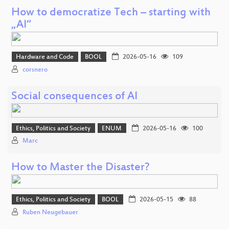
How to democratize Tech – starting with
„AI“
Hardware and Code
BOOL
2026-05-16
109
corsnero
Social consequences of AI
Ethics, Politics and Society
ENUM
2026-05-16
100
Marc
How to Master the Disaster?
Ethics, Politics and Society
BOOL
2026-05-15
88
Ruben Neugebauer