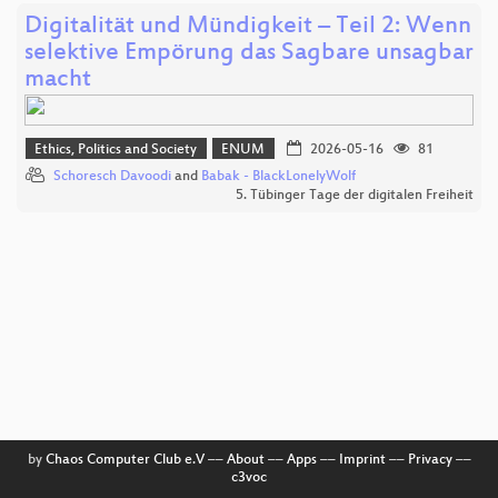
Digitalität und Mündigkeit – Teil 2: Wenn
selektive Empörung das Sagbare unsagbar
macht
Ethics, Politics and Society
ENUM
2026-05-16
81
Schoresch Davoodi
and
Babak - BlackLonelyWolf
5. Tübinger Tage der digitalen Freiheit
by
Chaos Computer Club e.V
––
About
––
Apps
––
Imprint
––
Privacy
––
c3voc