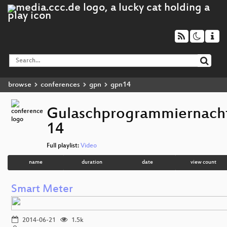
browse
conferences
gpn
gpn14
Gulaschprogrammiernach
14
Full playlist:
Video
name
duration
date
view count
Smart Meter
2014-06-21
1.5k