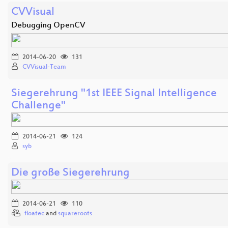
CVVisual
Debugging OpenCV
2014-06-20
131
CVVisual-Team
Siegerehrung "1st IEEE Signal Intelligence
Challenge"
2014-06-21
124
syb
Die große Siegerehrung
2014-06-21
110
floatec
and
squareroots