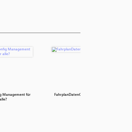
ig Management für
FahrplanDatenGarten
alle?