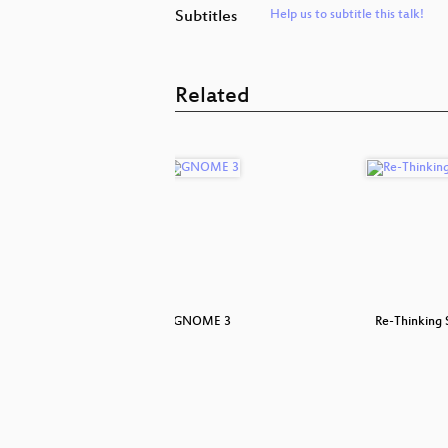
Subtitles
Help us to subtitle this talk!
Related
18
GNOME 3
Re-Thinking 