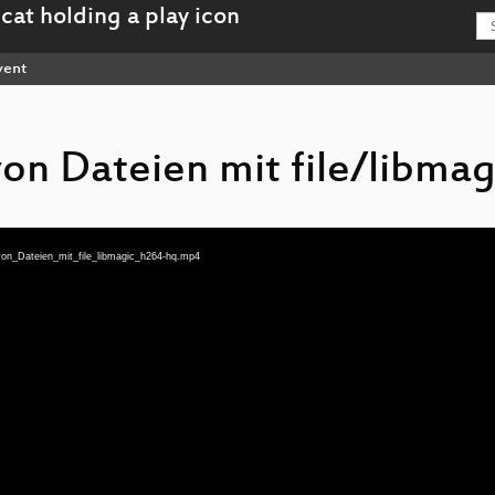
vent
von Dateien mit file/libmag
_von_Dateien_mit_file_libmagic_h264-hq.mp4