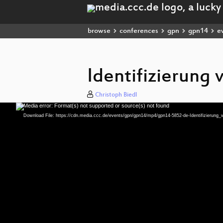
browse
conferences
gpn
gpn14
e
Identifizierung 
Christoph Biedl
Media error: Format(s) not supported or source(s) not found
Video
Player
Download File: https://cdn.media.ccc.de/events/gpn/gpn14/mp4/gpn14-5852-de-Identifizierung