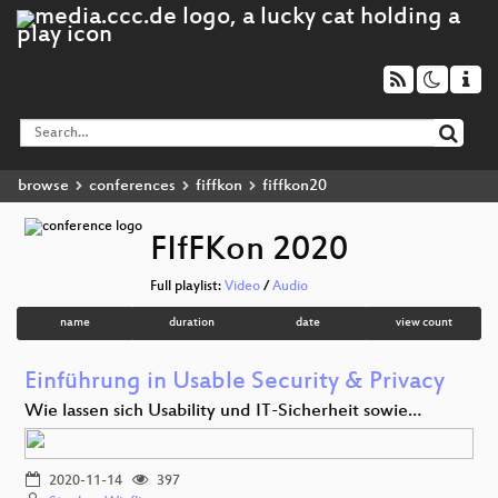
browse
conferences
fiffkon
fiffkon20
FIfFKon 2020
Full playlist:
Video
/
Audio
name
duration
date
view count
Einführung in Usable Security & Privacy
Wie lassen sich Usability und IT-Sicherheit sowie…
2020-11-14
397