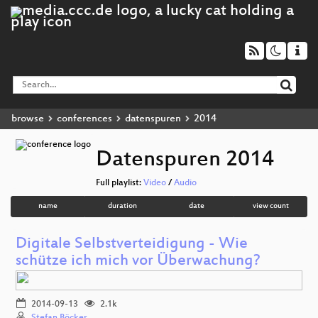
browse
conferences
datenspuren
2014
Datenspuren 2014
Full playlist:
Video
/
Audio
name
duration
date
view count
Digitale Selbstverteidigung - Wie
schütze ich mich vor Überwachung?
2014-09-13
2.1k
Stefan Böcker