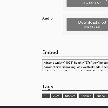
deu
187.9 MB
Audio
Download mp3
deu
43.2 MB
Embed
Tags
13
2025
tdf2025
Science
Bühne 2 