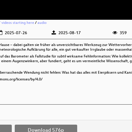
' videos starting here
/
audio
2025-07-26
2025-08-17
359
use – dabei galten sie früher als unverzichtbares Werkzeug zur Wettervorhers
meteorologische Aufklärung für alle, ein gut verkaufter Irrglaube oder massenha
auf das Barometer als Fallstudie für subtil wirksame Fehlinformation: Wie kollek
t einem Augenzwinkern, aber fundiert, geht es um vermeintliche Wissenschaft, 
überraschende Wendung nicht fehlen: Was hat das alles mit Eierpiksern und Kan
mmons.org/licenses/by/4.0/
p
Download 576p