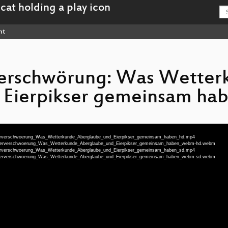
nt
erschwörung: Was Wetter
 Eierpikser gemeinsam hab
ometerverschwoerung_Was_Wetterkunde_Aberglaube_und_Eierpikser_gemeinsam_haben_hd.mp4
rometerverschwoerung_Was_Wetterkunde_Aberglaube_und_Eierpikser_gemeinsam_haben_webm-hd.webm
ometerverschwoerung_Was_Wetterkunde_Aberglaube_und_Eierpikser_gemeinsam_haben_sd.mp4
rometerverschwoerung_Was_Wetterkunde_Aberglaube_und_Eierpikser_gemeinsam_haben_webm-sd.webm