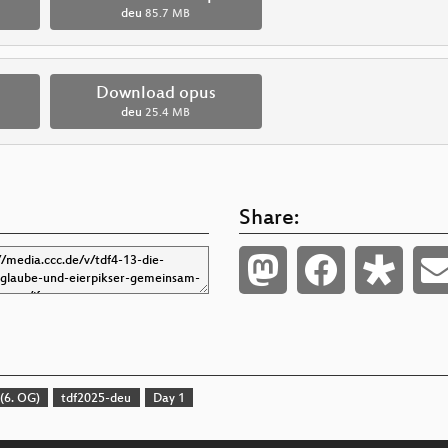
deu
85.7 MB
Download opus
deu
25.4 MB
Share:
(6. OG)
tdf2025-deu
Day 1