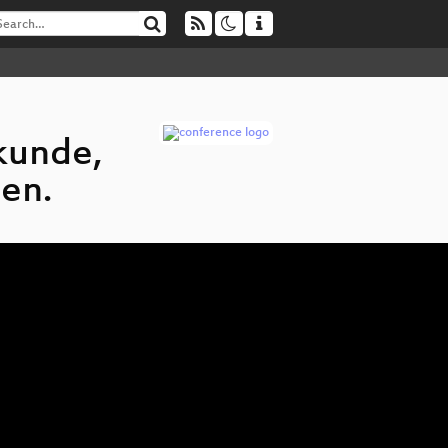
kunde,
en.