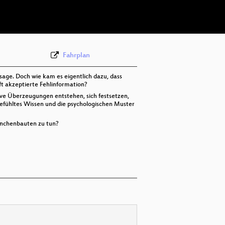
deu 576p (webm)
Fahrplan
age. Doch wie kam es eigentlich dazu, dass
ft akzeptierte Fehlinformation?
tive Überzeugungen entstehen, sich festsetzen,
gefühltes Wissen und die psychologischen Muster
inchenbauten zu tun?