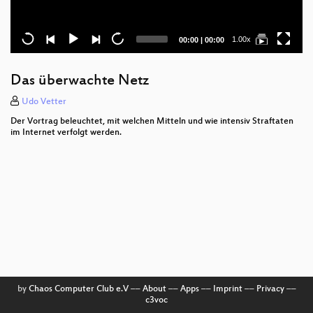
Current
Total
1.00x
00:00
|
00:00
time
duration
Das überwachte Netz
Udo Vetter
Der Vortrag beleuchtet, mit welchen Mitteln und wie intensiv Straftaten
im Internet verfolgt werden.
by
Chaos Computer Club e.V
––
About
––
Apps
––
Imprint
––
Privacy
––
c3voc