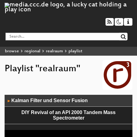
browse
regional
realraum
playlist
Playlist "realraum"
Audio
Kalman Filter und Sensor Fusion
▶
Player
DIY Revival of an API 2000 Tandem Mass
Spectrometer