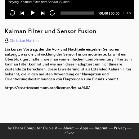
Playing:
Kalman Filter und Sensor Fusion
Current
Total
1.00x
00:00
|
00:00
time
duration
Kalman Filter und Sensor Fusion
Christian Hartler
Ein kurzer Vortrag, der die Vor- und Nachteile einzelner Sensoren
aufzeigt, was die Entwicklung der Sensor Fusion motivierte. Es wird ein
Überblick geschaffen, wie man vom einfachen Complementary Filter zum
Kalman Filter kommt und wie man diesen adaptiert um nichtlineare
Zustände zu berechnen. Diese Erweiterung ist als Extended Kalman Filter
bekannt, die in den meisten Anwendung der Navigation und
Orientierungsbestimmungen von Flugzeugen zum Einsatz kommt.
https://creativecommons.org/licenses/by-sa/4.0/
by
Chaos Computer Club e.V
––
About
––
Apps
––
Imprint
––
Privacy
––
c3voc