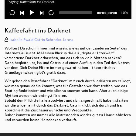
Playing:
Kaffeefahrt ins Darknet
Kinofilm Kamera
Current
Total
1.00x
00:00
|
00:00
Eine kurze Einführung in die Signalisierung von
time
duration
Gruppe 3 Fernkopierer
Kaffeefahrt ins Darknet
Transparenz durch offene Verwaltungsdaten
gestalten
Isabelle Ewald Catrin Schröder-Jaross
Wolltest Du schon immer mal wissen, wie es auf der „anderen Seite“ des
Wirtschaft neu gedacht - die WTF Kooperative eG
Internets aussieht. Mal einen Blick in das als „digitale Unterwelt“
verschriene Darknet erhaschen, um das sich so viele Mythen ranken?
Stell dir vor, du bist außen vor - digitale Teilhabe mit
Dann begleite uns, Isa und Catrin, auf einen Ausflug in den Teil des Netzes,
vor dem Dich Deine Eltern immer gewarnt haben – theoretisches
Freifunk
Grundlagenwissen gibt's gratis dazu.
Digitale Souveränität nur mit Freier Software!
Wir gehen den Reiseführer "Darknet" mit euch durch, erklären wo es liegt,
wie man genau dahin kommt, was für Gestalten wir dort treffen, wie das
Routing funktioniert und wie alles so anonym sein kann. Aber auch einige
State of the accessibility
Mythen werden wir entmystifizieren.
Sobald den Pflichtteil alle absolviert und sich angeschnallt haben, starten
KOALitionsvertragsAnalyse
wir die wilde Fahrt durch das Darknet. Catrin klickt sich durch und Isa
koordiniert die Zuschauerwünsche und Wegpunkte.
Bisher konnten wir immer alle Mitreisenden wieder gut zu Hause abliefern
ADS-B & AIS - Open Data is in the air
und es wurden keine Heizdecken verkauft.
Potato Presenter