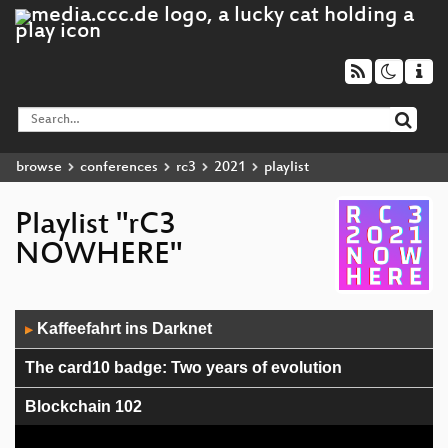
browse
conferences
rc3
2021
playlist
Playlist "rC3
NOWHERE"
Audio
Kaffeefahrt ins Darknet
▶
Player
The card10 badge: Two years of evolution
Blockchain 102
Einblicke in die Entwicklung einer Open Source