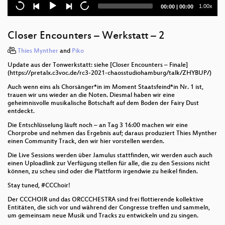
Die neue Sternkammer Lübeck - Wiederentdeckung
Current
Total
1.00x
00:00
|
00:00
und digitale Erweiterung des ältesten
time
duration
Schulplanetariums der Welt
Closer Encounters – Werkstatt – 2
Closer Encounters – Werkstatt – 1
Thies Mynther
and
Piko
Auf der Suche nach einer neuen Erde
Update aus der Tonwerkstatt: siehe [Closer Encounters – Finale]
(https://pretalx.c3voc.de/rc3-2021-chaosstudiohamburg/talk/ZHYBUP/)
Netzwerk Freie Schulsoftware – Schulen helfen
Auch wenn eins als Chorsänger*in im Moment Staatsfeind*in Nr. 1 ist,
Schulen
trauen wir uns wieder an die Noten. Diesmal haben wir eine
geheimnisvolle musikalische Botschaft auf dem Boden der Fairy Dust
Wir brauchen endlich #Autokorrektur!
entdeckt.
Die Entschlüsselung läuft noch – an Tag 3 16:00 machen wir eine
Chinas Sozialkreditsystem: Das gefährlichste
Chorprobe und nehmen das Ergebnis auf; daraus produziert Thies Mynther
Bonitätssystem der Welt
einen Community Track, den wir hier vorstellen werden.
Die Live Sessions werden über Jamulus stattfinden, wir werden auch auch
40 Jahre TUWAT
einen Uploadlink zur Verfügung stellen für alle, die zu den Sessions nicht
können, zu scheu sind oder die Plattform irgendwie zu heikel finden.
Warum personalisierte Werbung verboten werden
muss
Stay tuned, #CCChoir!
Der CCCHOIR und das ORCCCHESTRA sind frei flottierende kollektive
Hamburg Werbefrei
Entitäten, die sich vor und während der Congresse treffen und sammeln,
um gemeinsam neue Musik und Tracks zu entwickeln und zu singen.
Moin Moin!