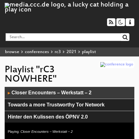
browse
conferences
rc3
2021
playlist
Playlist "rC3
NOWHERE"
Audio
Closer Encounters – Werkstatt – 2
▶
Player
Towards a more Trustworthy Tor Network
Hinter den Kulissen des ÖPNV 2.0
Vapour phase soldering with a deep fryer
Playing:
Closer Encounters – Werkstatt – 2