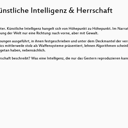
stliche Intelligenz & Herrschaft
schutz vor deiner Haustür
er. Künstliche Intelligenz hangelt sich von Höhepunkt zu Höhepunkt. Im Narrat
gs gegen den Kapitalismus
ung der Welt nur eine Richtung: nach vorne, aber mit Gewalt.
ibungen ausgeführt, in ihnen festgeschrieben und unter dem Deckmantel der verme
ncing
cs mittlerweile stolz als Waffensysteme präsentiert, lehnen Algorithmen scheinb
 getan haben, nebensächlich.
errschaft beschreibt? Was eine Intelligenz, die nur das Gestern reproduzieren ka
zer Live Jam
 2022
tic Chills in Music Perfromances
 LaTeX mitschreiben“, sagten sie...
Spannungssignale selbst entwerfen