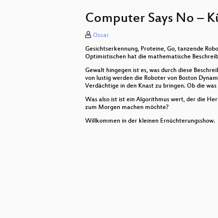
Infrastructure Review
Computer Says No – Kün
Spontanes Zonen-Chaos
Oscar
Local Emission Framework - Klima
Gesichtserkennung, Proteine, Go, tanzende Robot
⚒️ Baggerbesetzungen und Hashta
Optimistischen hat die mathematische Beschreib
Gewalt hingegen ist es, was durch diese Beschre
WTHealth. Beyond genome seque
von lustig werden die Roboter von Boston Dynami
Verdächtige in den Knast zu bringen. Ob die was
Closing
Was also ist ist ein Algorithmus wert, der die H
zum Morgen machen möchte?
Bleepy Toys - Ambienter Synthesi
Willkommen in der kleinen Ernüchterungsshow.
Solarpunk (Jugend-)Sommercamp
Frisson Waves - Augmenting Aesthe
„Du kannst eine Vorlesung nicht in
Signale manipulieren - Filter für 
Das ist doch HA!