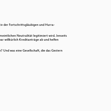
keys
to
increase
or
decrease
volume.
iv der Fortschrittsgläubigen und Hurra-
intlichen Neutralität legitimiert wird. Jenseits
ar willkürlich Kreditanträge ab und helfen
nn? Und was eine Gesellschaft, die das Gestern