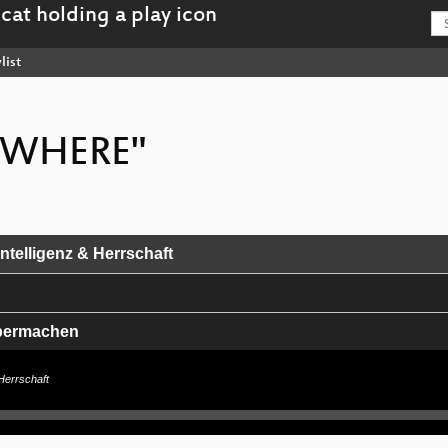
list
NOWHERE"
telligenz & Herrschaft
lbermachen
and Clouds
Herrschaft
ahr