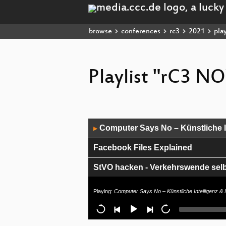
browse
conferences
rc3
2021
play
Playlist "rC3 
Audio
Computer Says No – Künstliche In
▶
Player
Facebook Files Explained
StVO hacken - Verkehrswende se
Hacking Containers, Kubernetes 
Playing:
Computer Says No – Künstliche Intelligenz & 
10 Mio€ für Open Source - jedes J