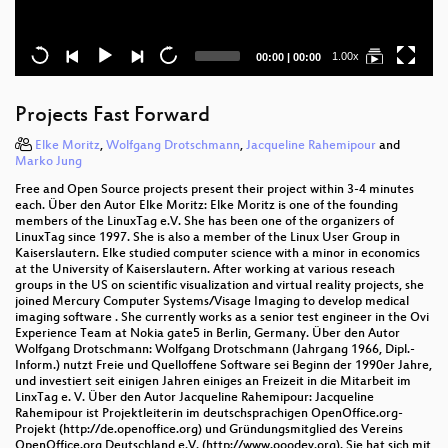
Current
Total
1.00x
00:00
|
00:00
time
duration
Projects Fast Forward
Elke Moritz
,
Wolfgang Drotschmann
,
Jacqueline Rahemipour
and
Marko Jung
Free and Open Source projects present their project within 3-4 minutes
each. Über den Autor Elke Moritz: Elke Moritz is one of the founding
members of the LinuxTag e.V. She has been one of the organizers of
LinuxTag since 1997. She is also a member of the Linux User Group in
Kaiserslautern. Elke studied computer science with a minor in economics
at the University of Kaiserslautern. After working at various reseach
groups in the US on scientific visualization and virtual reality projects, she
joined Mercury Computer Systems/Visage Imaging to develop medical
imaging software . She currently works as a senior test engineer in the Ovi
Experience Team at Nokia gate5 in Berlin, Germany. Über den Autor
Wolfgang Drotschmann: Wolfgang Drotschmann (Jahrgang 1966, Dipl.-
Inform.) nutzt Freie und Quelloffene Software sei Beginn der 1990er Jahre,
und investiert seit einigen Jahren einiges an Freizeit in die Mitarbeit im
LinxTag e. V. Über den Autor Jacqueline Rahemipour: Jacqueline
Rahemipour ist Projektleiterin im deutschsprachigen OpenOffice.org-
Projekt (http://de.openoffice.org) und Gründungsmitglied des Vereins
OpenOffice.org Deutschland e.V. (http://www.ooodev.org). Sie hat sich mit