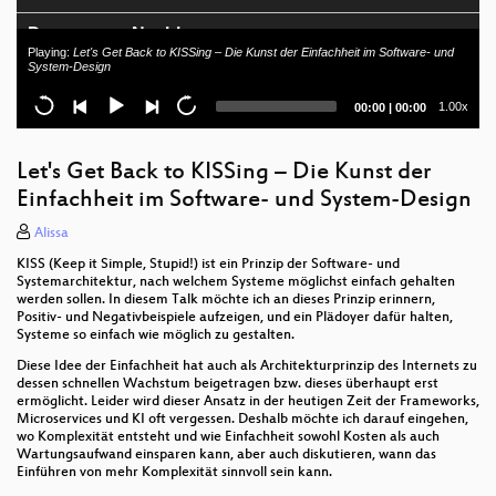
Demoszene Nachlese
Playing:
Let's Get Back to KISSing – Die Kunst der Einfachheit im Software- und
System-Design
Perfidy, Deception, Fraud - How Much Trust Should
We Put in a PDF?
Current
Total
1.00x
00:00
|
00:00
time
duration
Patterns hiding in DRAM initialization
Let's Get Back to KISSing – Die Kunst der
Mehr als nur Kohlekraftwerke stilllegen und
Einfachheit im Software- und System-Design
Erneuerbare ausbauen
Alissa
Lightning Talks II
KISS (Keep it Simple, Stupid!) ist ein Prinzip der Software- und
Systemarchitektur, nach welchem Systeme möglichst einfach gehalten
Deconstructing "Grow Beyond"
werden sollen. In diesem Talk möchte ich an dieses Prinzip erinnern,
Positiv- und Negativbeispiele aufzeigen, und ein Plädoyer dafür halten,
Robocat -- ein vierbeiniger Roboter zum basteln und
Systeme so einfach wie möglich zu gestalten.
hacken
Diese Idee der Einfachheit hat auch als Architekturprinzip des Internets zu
dessen schnellen Wachstum beigetragen bzw. dieses überhaupt erst
elektronische Patientenakte (ePA) – Whatever it
ermöglicht. Leider wird dieser Ansatz in der heutigen Zeit der Frameworks,
takes!
Microservices und KI oft vergessen. Deshalb möchte ich darauf eingehen,
wo Komplexität entsteht und wie Einfachheit sowohl Kosten als auch
Wartungsaufwand einsparen kann, aber auch diskutieren, wann das
Impulswahl-zu-DTMF-Konverter in Relaistechnik
Einführen von mehr Komplexität sinnvoll sein kann.