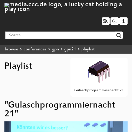
browse
conferences
gpn
gpn21
playlist
Playlist
Gulaschprogrammiernacht 21
"Gulaschprogrammiernacht
21"
Video
Player