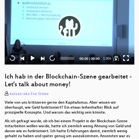
Current
Total
1.00x
00:00
|
00:00
time
duration
Ich hab in der Blockchain-Szene gearbeitet -
Let's talk about money!
katzazi aka Eva Stöwe
Viele von uns kritisieren gerne den Kapitalismus. Aber wissen wir
überhaupt, wie Geld funktioniert? Ein etwas leihenhafter Blick auf
prinzipielle Konzepte. Und warum das wichtig sein könnte.
Als ich gefragt wurde, ob ich bei einem Projekt in der Blockchain-Szene
mitarbeiten wollen würde, hatte ich ziemlich wenig Ahnung von Geld und
davon wie es funktioniert. Ich hatte Erfahrungen damit, ziemlich wenig
gehabt zu haben und später genug um auszukommen. Ansonsten war es