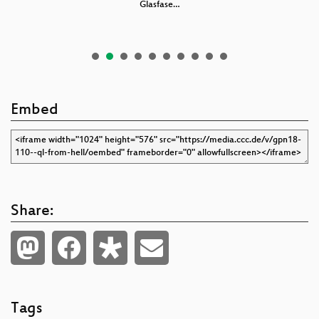
le
Glasfase…
Embed
Share:
Tags