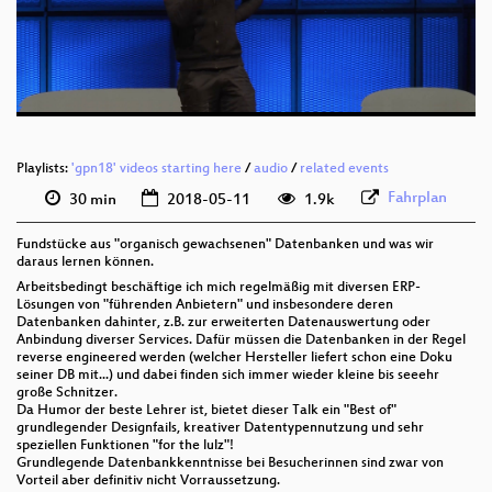
deu 576p (mp4)
deu 576p (webm)
Playlists:
'gpn18' videos starting here
/
audio
/
related events
Fahrplan
30 min
2018-05-11
1.9k
Fundstücke aus "organisch gewachsenen" Datenbanken und was wir
daraus lernen können.
Arbeitsbedingt beschäftige ich mich regelmäßig mit diversen ERP-
Lösungen von "führenden Anbietern" und insbesondere deren
Datenbanken dahinter, z.B. zur erweiterten Datenauswertung oder
Anbindung diverser Services. Dafür müssen die Datenbanken in der Regel
reverse engineered werden (welcher Hersteller liefert schon eine Doku
seiner DB mit...) und dabei finden sich immer wieder kleine bis seeehr
große Schnitzer.
Da Humor der beste Lehrer ist, bietet dieser Talk ein "Best of"
grundlegender Designfails, kreativer Datentypennutzung und sehr
speziellen Funktionen "for the lulz"!
Grundlegende Datenbankkenntnisse bei Besucherinnen sind zwar von
Vorteil aber definitiv nicht Vorraussetzung.