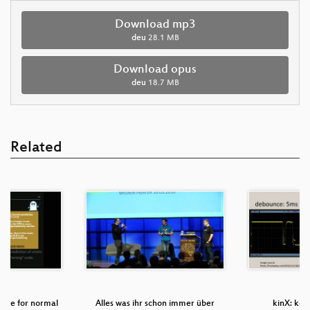
Download mp3
deu
28.1 MB
Download opus
deu
18.7 MB
Related
tre for normal
Alles was ihr schon immer über
kinX: key