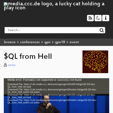
browse
conferences
gpn
gpn18
event
$QL from Hell
smtw
Media error: Format(s) not supported or source(s) not found
Video
Download File: https://cdn.media.ccc.de/events/gpn/gpn18/h264-hd/gpn18-110-deu-
Player
QL_from_Hell_hd.mp4
Download File: https://cdn.media.ccc.de/events/gpn/gpn18/webm-hd/gpn18-110-deu-
QL_from_Hell_webm-hd.webm
Download File: https://cdn.media.ccc.de/events/gpn/gpn18/h264-sd/gpn18-110-deu-
QL_from_Hell_sd.mp4
Download File: https://cdn.media.ccc.de/events/gpn/gpn18/webm-sd/gpn18-110-deu-
deu 1080p (mp4)
QL_from_Hell_webm-sd.webm
deu 1080p (webm)