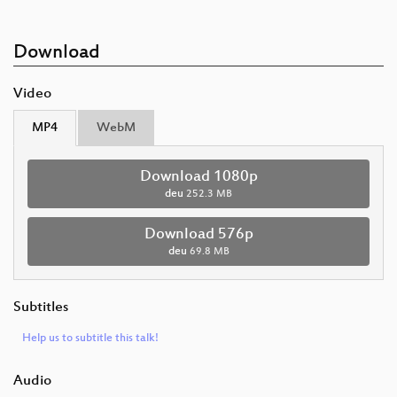
Download
Video
MP4
WebM
Download 1080p
deu
252.3 MB
Download 576p
deu
69.8 MB
Subtitles
Help us to subtitle this talk!
Audio