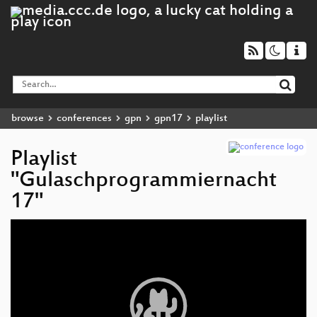
browse
conferences
gpn
gpn17
playlist
Playlist
"Gulaschprogrammiernacht
17"
Video
Player