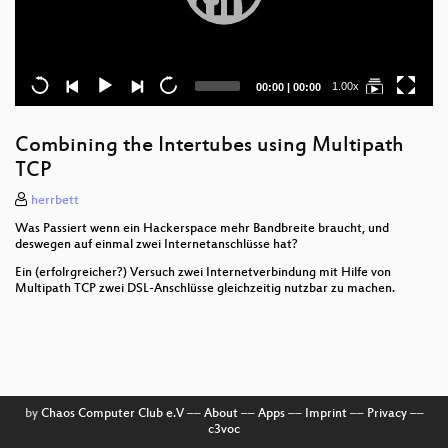
Current
Total
1.00x
00:00
|
00:00
time
duration
Combining the Intertubes using Multipath
TCP
herrbett
Was Passiert wenn ein Hackerspace mehr Bandbreite braucht, und
deswegen auf einmal zwei Internetanschlüsse hat?
Ein (erfolrgreicher?) Versuch zwei Internetverbindung mit Hilfe von
Multipath TCP zwei DSL-Anschlüsse gleichzeitig nutzbar zu machen.
by
Chaos Computer Club e.V
––
About
––
Apps
––
Imprint
––
Privacy
––
c3voc