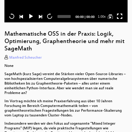
Current
Total
1.00x
00:00
|
00:00
time
duration
Mathematische OSS in der Praxis: Logik,
Optimierung, Graphentheorie und mehr mit
SageMath
Manfred Scheucher
None
SageMath (kurz Sage) vereint die Stärken vieler Open-Source-Libraries –
von hochspezialisierten Computeralgebrasystemen über numerische
Bibliotheken bis zu Graphentheorie-Paketen – alles unter einem
einheitlichen Python-Interface. Aber wie wendet man sie auf reale
Probleme an?
Im Vortrag möchte ich meine Praxiserfahrung aus über 10 Jahren
Forschung im Bereich Computermathematik teilen – von
graphentheoretischen Fragestellungen bis zur Performance-Skalierung
vom Laptop zu tausenden Cluster-Nodes.
Insbesondere werden wir den Fokus auf sogenannte "Mixed Integer
Programs" (MIP) legen, da viele praktische Fragestellungen wie