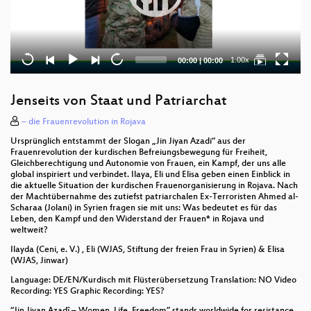
Current
Total
1.00x
00:00
|
00:00
time
duration
Jenseits von Staat und Patriarchat
– die Frauenrevolution in Rojava
Ursprünglich entstammt der Slogan „Jin Jiyan Azadi“ aus der
Frauenrevolution der kurdischen Befreiungsbewegung für Freiheit,
Gleichberechtigung und Autonomie von Frauen, ein Kampf, der uns alle
global inspiriert und verbindet. Ilaya, Eli und Elisa geben einen Einblick in
die aktuelle Situation der kurdischen Frauenorganisierung in Rojava. Nach
der Machtübernahme des zutiefst patriarchalen Ex-Terroristen Ahmed al-
Scharaa (Jolani) in Syrien fragen sie mit uns: Was bedeutet es für das
Leben, den Kampf und den Widerstand der Frauen* in Rojava und
weltweit?
Ilayda (Ceni, e. V.) , Eli (WJAS, Stiftung der freien Frau in Syrien) & Elisa
(WJAS, Jinwar)
Language: DE/EN/Kurdisch mit Flüsterübersetzung Translation: NO Video
Recording: YES Graphic Recording: YES?
“Jin Jiyan Azadî – Women, Life, Freedom” stands worldwide for resistance