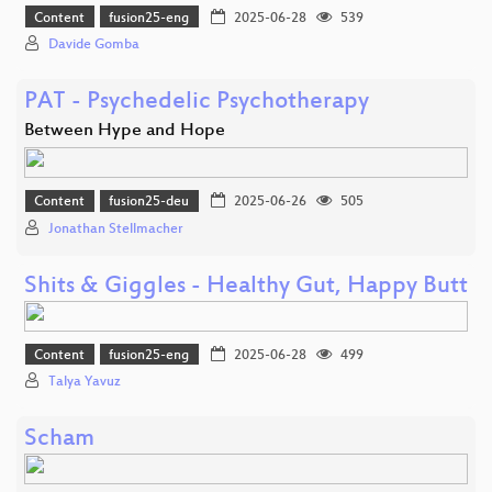
Content
fusion25-eng
2025-06-28
539
Davide Gomba
PAT - Psychedelic Psychotherapy
Between Hype and Hope
Content
fusion25-deu
2025-06-26
505
Jonathan Stellmacher
Shits & Giggles - Healthy Gut, Happy Butt
Content
fusion25-eng
2025-06-28
499
Talya Yavuz
Scham