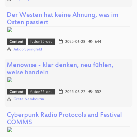
Der Westen hat keine Ahnung, was im
Osten passiert
Content
fusion25-deu
2025-06-28
644
Jakob Springfeld
Menowise - klar denken, neu fühlen,
weise handeln
Content
fusion25-deu
2025-06-27
552
Greta Namboutin
Cyberpunk Radio Protocols and Festival
COMMS