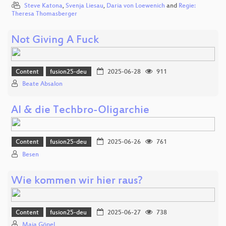
Steve Katona
,
Svenja Liesau
,
Daria von Loewenich
and
Regie:
Theresa Thomasberger
Not Giving A Fuck
Content
fusion25-deu
2025-06-28
911
Beate Absalon
AI & die Techbro-Oligarchie
Content
fusion25-deu
2025-06-26
761
Besen
Wie kommen wir hier raus?
Content
fusion25-deu
2025-06-27
738
Maja Göpel