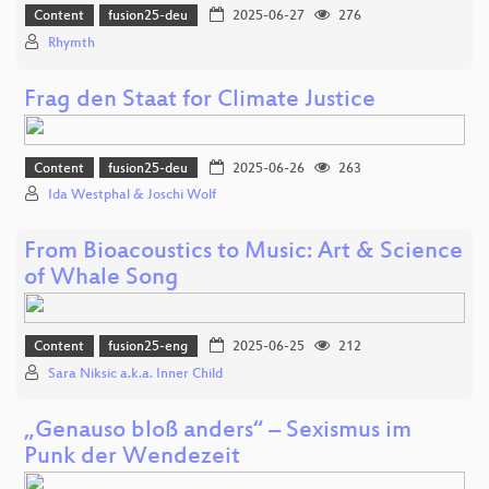
Content
fusion25-deu
2025-06-27
276
Rhymth
Frag den Staat for Climate Justice
Content
fusion25-deu
2025-06-26
263
Ida Westphal & Joschi Wolf
From Bioacoustics to Music: Art & Science
of Whale Song
Content
fusion25-eng
2025-06-25
212
Sara Niksic a.k.a. Inner Child
„Genauso bloß anders“ – Sexismus im
Punk der Wendezeit