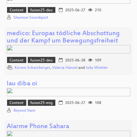
Content
fusion25-deu
2025-06-27
210
Shannon Soundquist
medico: Europas tödliche Abschottung
und der Kampf um Bewegungsfreiheit
Content
fusion25-deu
2025-06-28
109
Kerem Schamberger
,
Valeria Hänsel
and
Julia Winkler
lau diba oi
Content
fusion25-eng
2025-06-27
108
Beyond Slam
Alarme Phone Sahara