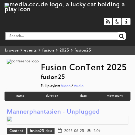
browse
events
fusion
2025
fusion25
Fusion ConTent 2025
fusion25
Full playlist:
Video
/
Audio
name
duration
date
view count
Männerphantasien - Unplugged
Content
fusion25-deu
2025-06-25
2.0k