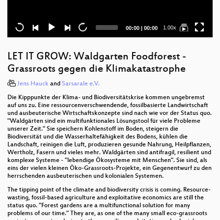
Current
Total
1.00x
00:00
|
00:00
time
duration
LET IT GROW: Waldgarten Foodforest -
Grassroots gegen die Klimakatastrophe
Jens Hauck
and
Sarsarale e.V.
Die Kipppunkte der Klima- und Biodiversitätskrise kommen ungebremst
auf uns zu. Eine ressourcenverschwendende, fossilbasierte Landwirtschaft
und ausbeuterische Wirtschaftskonzepte sind nach wie vor der Status quo.
"Waldgärten sind ein multifunktionales Lösungstool für viele Probleme
unserer Zeit." Sie speichern Kohlenstoff im Boden, steigern die
Biodiversität und die Wasserhaltefähigkeit des Bodens, kühlen die
Landschaft, reinigen die Luft, produzieren gesunde Nahrung, Heilpflanzen,
Wertholz, Fasern und vieles mehr. Waldgärten sind antifragil, resilient und
komplexe Systeme - "lebendige Ökosysteme mit Menschen". Sie sind, als
eins der vielen kleinen Öko-Grassroots-Projekte, ein Gegenentwurf zu den
herrschenden ausbeuterischen und kolonialen Systemen.
The tipping point of the climate and biodiversity crisis is coming. Resource-
wasting, fossil-based agriculture and exploitative economics are still the
status quo. "Forest gardens are a multifunctional solution for many
problems of our time." They are, as one of the many small eco-grassroots