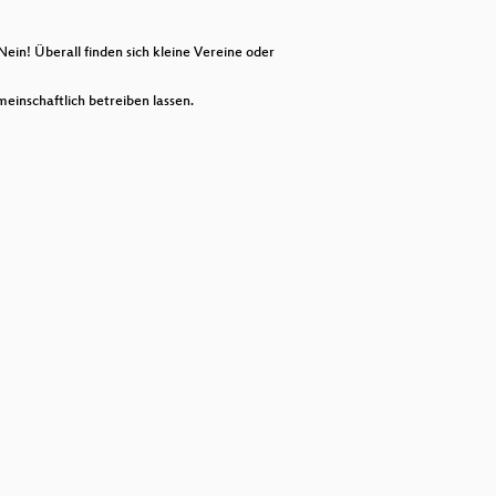
decrease
volume.
ein! Überall finden sich kleine Vereine oder
meinschaftlich betreiben lassen.