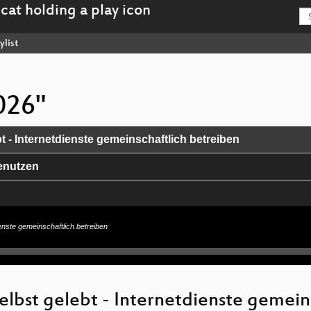
ylist
026"
t - Internetdienste gemeinschaftlich betreiben
benutzen
ienste gemeinschaftlich betreiben
r alle, die mal Backups einrichten sollten...
selbst gelebt - Internetdienste gemein