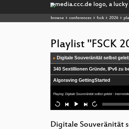
browse
conferences
fsck
2026
pla
Playlist "FSCK 2
Audio
Digitale Souveränität selbst geleb
▶
Player
340 Sextillionen Gründe, IPv6 zu 
Algoraving GettingStarted
Die Doku schreiben wir später
Playing:
Digitale Souveränität selbst gelebt - Internetd
MakeBackups - ein Backupprojekt fü
Digitale Souveränität 