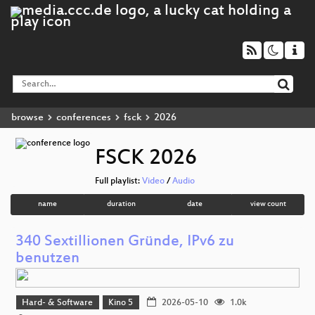
browse
conferences
fsck
2026
FSCK 2026
Full playlist:
Video
/
Audio
name
duration
date
view count
340 Sextillionen Gründe, IPv6 zu
benutzen
Hard- & Software
Kino 5
2026-05-10
1.0k