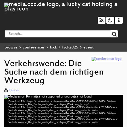
browse
conferences
fsck
fsck2025
event
Verkehrswende: Die
Suche nach dem richtigen
Werkzeug
Tauon
Media error: Format(s) not supported or source(s) not found
Video
Download File: https://cdn.media.ccc.de/events/fsck/fsck2025/h264-hd/fsck2025-106-deu-
Player
Verkehrswende_Die_Suche_nach_dem_richtigen_Werkzeug_hd.mp4
Download File: https://cdn.media.ccc.de/events/fsck/fsck2025/webm-hd/fsck2025-106-deu-
Verkehrswende_Die_Suche_nach_dem_richtigen_Werkzeug_webm-hd.webm
Download File: https://cdn.media.ccc.de/events/fsck/fsck2025/h264-sd/fsck2025-106-deu-
Verkehrswende_Die_Suche_nach_dem_richtigen_Werkzeug_sd.mp4
Download File: https://cdn.media.ccc.de/events/fsck/fsck2025/webm-sd/fsck2025-106-deu-
deu 1080p (mp4)
Verkehrswende_Die_Suche_nach_dem_richtigen_Werkzeug_webm-sd.webm