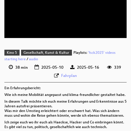
deu 1080p (webm)
deu 576p (mp4)
deu 576p (webm)
Kino 5
Gesellschaft, Kunst & Kultur
Playlists:
'fsck2025' videos
starting here
/
audio
38 min
2025-05-10
2025-05-16
339
Fahrplan
Ein Erfahrungsbericht:
Wie ich meine Mobilität angepasst und klima-freundlicher gestaltet habe.
In diesem Talk möchte ich euch meine Erfahrungen und Erkenntnisse aus 5
Jahren autofrei präsentieren.
Was mir den Umstieg erleichtert oder erschwert hat. Was sich ändern
muss und wohin die Reise gehen könnte, werde ich ebenso thematisieren.
Ich zeige euch wo ihr euch als Haeckse, Hacker und Co einbringen könnt.
Es gibt viel zu tun, politisch, gesellschaftlich wie auch technisch.