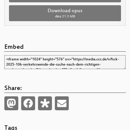
Download opus
deu
21.3 MB
Embed
Share:
Tags