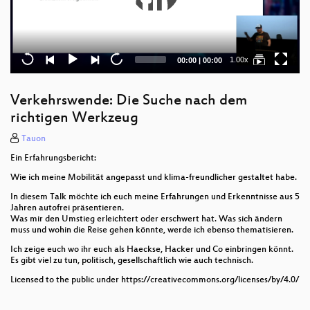
Current
Total
1.00x
00:00
|
00:00
time
duration
Verkehrswende: Die Suche nach dem
richtigen Werkzeug
Tauon
Ein Erfahrungsbericht:
Wie ich meine Mobilität angepasst und klima-freundlicher gestaltet habe.
In diesem Talk möchte ich euch meine Erfahrungen und Erkenntnisse aus 5
Jahren autofrei präsentieren.
Was mir den Umstieg erleichtert oder erschwert hat. Was sich ändern
muss und wohin die Reise gehen könnte, werde ich ebenso thematisieren.
Ich zeige euch wo ihr euch als Haeckse, Hacker und Co einbringen könnt.
Es gibt viel zu tun, politisch, gesellschaftlich wie auch technisch.
Licensed to the public under https://creativecommons.org/licenses/by/4.0/