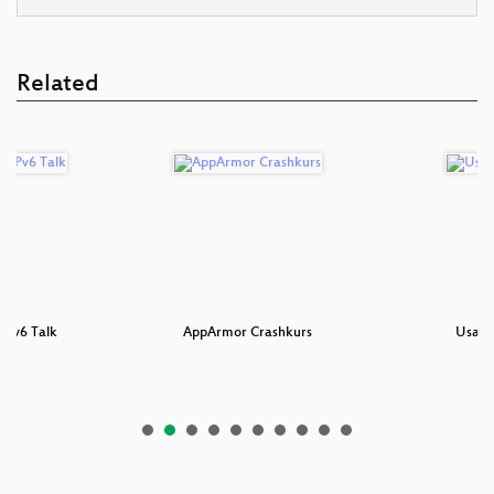
Related
 IPv6 Talk
AppArmor Crashkurs
Usabil