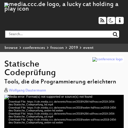
browse
conferences
froscon
2019
event
Statische
Codeprüfung
Tools, die die Programmierung erleichtern
Wolfgang Dautermann
Media error: Format(s) not supported or source(s) not found
Video
Download File: https://cdn.media.ccc.de/events/froscon/2019/h264-hd/froscon2019-2454-
Player
deu-Statische_Codepruefung_hd.mp4
Download File: https://cdn.media.ccc.de/events/froscon/2019/webm-hd/froscon2019-2454-
deu-Statische_Codepruefung_webm-hd.webm
Download File: https://cdn.media.ccc.de/events/froscon/2019/h264-sd/froscon2019-2454-
deu-Statische_Codepruefung_sd.mp4
Download File: https://cdn.media.ccc.de/events/froscon/2019/webm-sd/froscon2019-2454-
deu 1080p (mp4)
deu-Statische_Codepruefung_webm-sd.webm