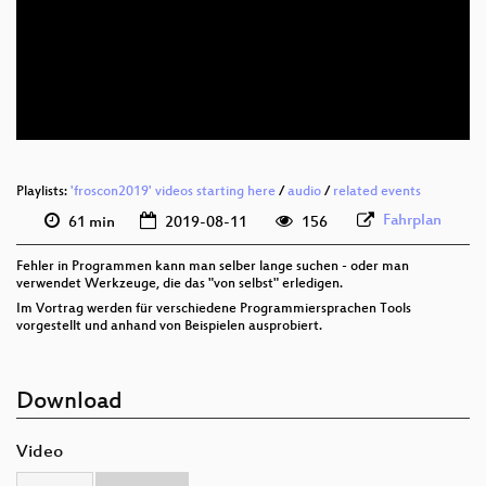
deu 1080p (webm)
deu 576p (mp4)
deu 576p (webm)
Playlists:
'froscon2019' videos starting here
/
audio
/
related events
Fahrplan
61 min
2019-08-11
156
Fehler in Programmen kann man selber lange suchen - oder man
verwendet Werkzeuge, die das "von selbst" erledigen.
Im Vortrag werden für verschiedene Programmiersprachen Tools
vorgestellt und anhand von Beispielen ausprobiert.
Download
Video