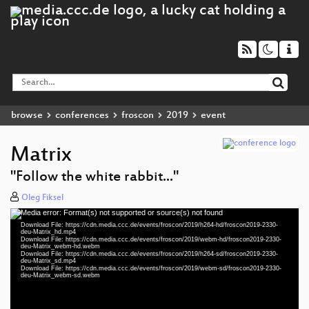
browse
conferences
froscon
2019
event
Matrix
"Follow the white rabbit..."
Oleg Fiksel
Media error: Format(s) not supported or source(s) not found
Video
Download File: https://cdn.media.ccc.de/events/froscon/2019/h264-hd/froscon2019-2330-
Player
deu-Matrix_hd.mp4
Download File: https://cdn.media.ccc.de/events/froscon/2019/webm-hd/froscon2019-2330-
deu-Matrix_webm-hd.webm
Download File: https://cdn.media.ccc.de/events/froscon/2019/h264-sd/froscon2019-2330-
deu-Matrix_sd.mp4
Download File: https://cdn.media.ccc.de/events/froscon/2019/webm-sd/froscon2019-2330-
deu 1080p (mp4)
deu-Matrix_webm-sd.webm
deu 1080p (webm)