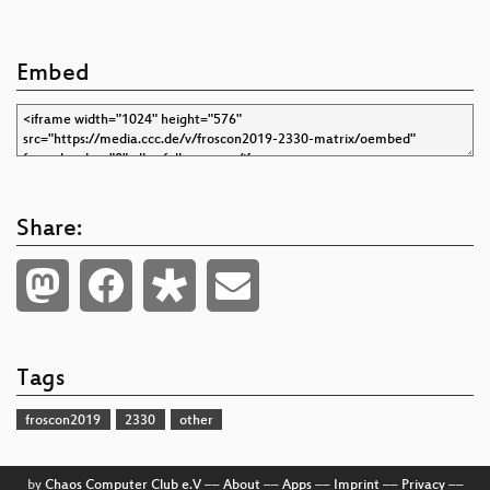
Embed
Share:
Tags
froscon2019
2330
other
by
Chaos Computer Club e.V
––
About
––
Apps
––
Imprint
––
Privacy
––