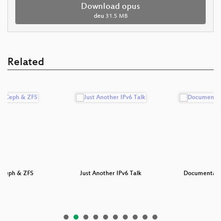
Download opus
deu
31.5 MB
Related
 Ceph & ZFS
Just Another IPv6 Talk
Documentatio