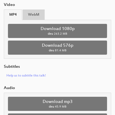
Video
MP4
WebM
Download 1080p
deu
263.2 MB
Download 576p
deu
81.4 MB
Subtitles
Help us to subtitle this talk!
Audio
Download mp3
deu
45.9 MB