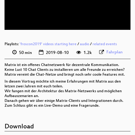
deu 576p (mp4)
deu 576p (webm)
Playlists:
'froscon2019' videos starting here
/
audio
/
related events
Fahrplan
50 min
2019-08-10
1.2k
Matrix ist ein offenes Chatnetzwerk für dezentrale Kommunikation.
Keine Lust 10 Chat Clients zu installieren um alle Freunde zu erreichen?
Matrix vereint die Chat-Netze und bringt noch sehr coole Features mit.
In diesem Vortrag möchte ich meine Erfahrungen mit Matrix aus den
letzen zwei Jahren mit euch teilen.
Wir fangen mit der Architektur des Matrix-Netzwerks und möglichen
Aufbauszenarien an.
Danach gehen wir über einige Matrix-Clients und Integrationen durch.
Zum Schluss gibt es ein Live-Demo und eine Fragerunde.
Download